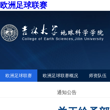
欧洲足球联赛
欧洲足球联赛
欧洲足球联赛概况
师资队伍
学生工作
校友专栏
通知公告