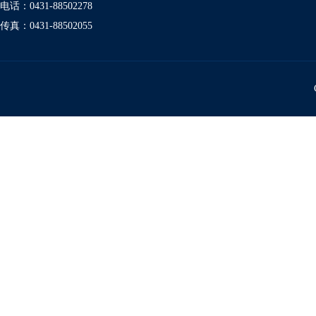
电话：0431-88502278
传真：0431-88502055